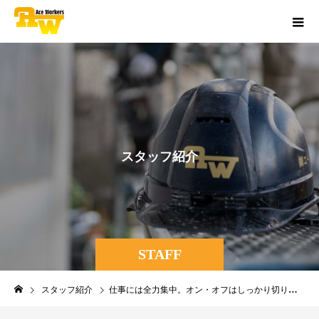
ス
タ
ッ
フ
紹
介
STAFF
スタッフ紹介
仕事には全力集中。オン・オフはしっかり切り替え